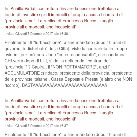
In:
Achille Variati costretto a rinviare la cessione frettolosa al
fondo di Investire sgr di immobili di pregio accusa i contrari di
"provincialismo". La replica di Francesco Rucco: "meglio
provinciali e modesti, che incoscienti"
Inviato Giovedi 7 Dicembre 2017 alle 16:38
Finalmente ! Il "furbacchione", a fine mandato (dopo 10 anni di
governo "indisturbato" della Città), viste le contrarietà fin troppo
evidenti per un'operazione "poco responsabile", che condanna
CHI verrà dopo di LUI, si defila definendo i contrari dei :
"provinciali" ? Capirai, il "NON ROTTAMATORE", anzi l'
ACCUMULATORE :sindaco, presidente della provincia, presidente
delle provincie italiane , Cassa Depositi e Prestiti (e altro che NON
ricordo). BASTAAAAAAAAAAAAAAAAAAAAAAAAAAA
In:
Achille Variati costretto a rinviare la cessione frettolosa al
fondo di Investire sgr di immobili di pregio accusa i contrari di
"provincialismo". La replica di Francesco Rucco: "meglio
provinciali e modesti, che incoscienti"
Inviato Giovedi 7 Dicembre 2017 alle 16:37
Finalmente ! Il "furbacchione", a fine mandato (dopo 10 anni di