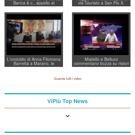
Banca & c., appello al
via Giuriato a San Pio X.
sottosegretario Alessio
Vicenza ai Vicentini: “faremo
Villarosa: per mettere ordine
un regalo di Natale ai
convochi con Di Maio CNCU
residenti”
a supporto della cabina di
regia al Mef
L'omicidio di Anna Filomena
Miatello e Belluco
Barretta a Marano, le
commentano bozza su ristori
indagini dei carabinieri di
BPVi e Veneto Banca
Vicenza sul marito Angelo
Lavarra: più avvincenti di
Guarda tutti i video
quelle di... Barbara D'Urso
ViPiù Top News