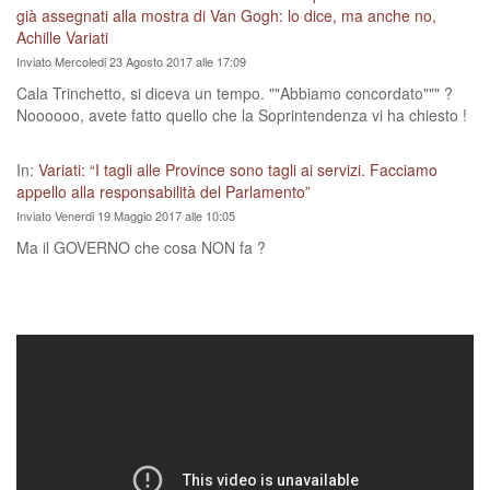
già assegnati alla mostra di Van Gogh: lo dice, ma anche no,
Achille Variati
Inviato Mercoledi 23 Agosto 2017 alle 17:09
Cala Trinchetto, si diceva un tempo. ""Abbiamo concordato""" ?
Noooooo, avete fatto quello che la Soprintendenza vi ha chiesto !
In:
Variati: “I tagli alle Province sono tagli ai servizi. Facciamo
appello alla responsabilità del Parlamento”
Inviato Venerdi 19 Maggio 2017 alle 10:05
Ma il GOVERNO che cosa NON fa ?