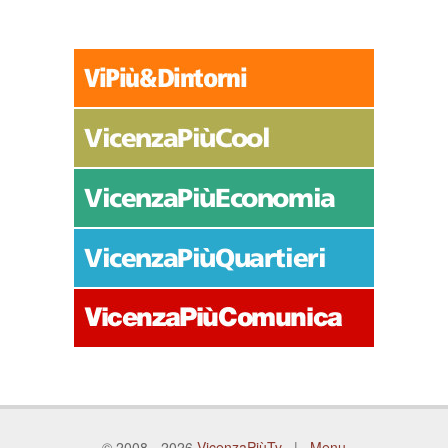
© 2008 - 2026
VicenzaPiùTv
|
Menu