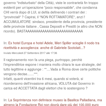
governo "indisturbato" della Città), viste le contrarietà fin troppo
evidenti per un'operazione "poco responsabile", che condanna
CHI verrà dopo di LUI, si defila definendo i contrari dei :
"provinciali" ? Capirai, il "NON ROTTAMATORE", anzi l'
ACCUMULATORE :sindaco, presidente della provincia, presidente
delle provincie italiane , Cassa Depositi e Prestiti (e altro che NON
ricordo). BASTAAAAAAAAAAAAAAAAAAAAAAAAAAA
In:
Ex hotel Europa e hotel Adele, Meri Spiller scioglie il nodo tra
ricettività e accoglienza: anche di Gabriele Scotolati...?
Inviato Mercoledi 27 Settembre 2017 alle 17:36
Il ragionamento non fa una piega, purtroppo, perchè
l'imprenditrice espone i maniera molto chiara le sue strategie, del
tutto legittime e aggiunge : ""....Vada a Roma dove certe politiche
vengono decise.......""".
Infatti, quanti vicentini tra 6 mesi, quando si voterà, si
ricorderanno dell'invasione africana, VOLUTA dal Governo in
carica ed ACCETTATA dagli elettori che lo sostengono ?
In:
La Soprintenza non definisce museo la Basilica Palladiana, ma
almeno la Fondazione Roi non dovrà dare più dei 100.000 euro