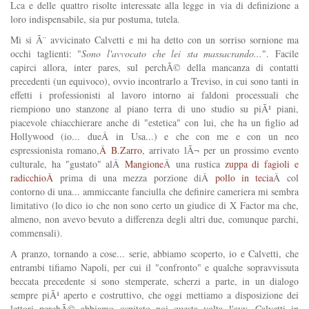
Lca e delle quattro risolte interessate alla legge in via di definizione a
loro indispensabile, sia pur postuma, tutela.
Mi si Ã¨ avvicinato Calvetti e mi ha detto con un sorriso sornione ma
occhi taglienti: "
Sono l'avvocato che lei sta massacrando...
". Facile
capirci allora, inter pares, sul perchÃ© della mancanza di contatti
precedenti (un equivoco), ovvio incontrarlo a Treviso, in cui sono tanti in
effetti i professionisti al lavoro intorno ai faldoni processuali che
riempiono uno stanzone al piano terra di uno studio su piÃ¹ piani,
piacevole chiacchierare anche di "estetica" con lui, che ha un figlio ad
Hollywood (io... dueÂ in Usa...) e che con me e con un neo
espressionista romano,
Â B.Zarro
, arrivato lÃ¬ per un prossimo evento
culturale, ha "gustato" alÂ
Mangione
Â una rustica
zuppa di fagioli e
radicchioÂ
prima di una mezza porzione diÂ
pollo in tecia
Â col
contorno di una... ammiccante fanciulla che definire cameriera mi sembra
limitativo (lo dico io che non sono certo un giudice di X Factor ma che,
almeno, non avevo bevuto a differenza degli altri due, comunque parchi,
commensali).
A pranzo, tornando a cose... serie, abbiamo scoperto, io e Calvetti, che
entrambi tifiamo Napoli, per cui il "confronto" e qualche sopravvissuta
beccata precedente si sono stemperate, scherzi a parte, in un dialogo
sempre piÃ¹ aperto e costruttivo, che oggi mettiamo a disposizione dei
lettori perchÃ© abbiamo ospitato noi questa volta l'avv. Calvetti in