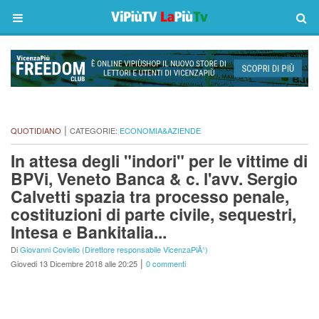
|
QUOTIDIANO
CATEGORIE:
ECONOMIA&AZIENDE
In attesa degli "indori" per le vittime di
BPVi, Veneto Banca & c. l'avv. Sergio
Calvetti spazia tra processo penale,
costituzioni di parte civile, sequestri,
Intesa e Bankitalia...
Di
Giovanni Coviello (Direttore responsabile VicenzaPiÃ¹)
|
Giovedi 13 Dicembre 2018 alle 20:25
0 commenti