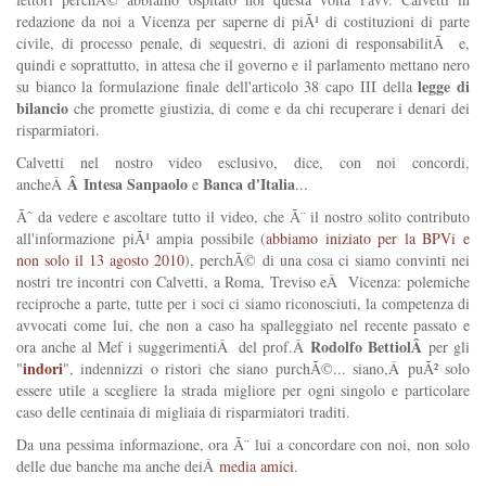
redazione da noi a Vicenza per saperne di piÃ¹ di costituzioni di parte
civile, di processo penale, di sequestri, di azioni di responsabilitÃ e,
quindi e soprattutto, in attesa che il governo e il parlamento mettano nero
legge di
su bianco la formulazione finale dell'articolo 38 capo III della
bilancio
che promette giustizia, di come e da chi recuperare i denari dei
risparmiatori.
Calvetti nel nostro video esclusivo, dice, con noi concordi,
Â Intesa Sanpaolo
Banca d'Italia
ancheÂ
e
...
Ãˆ da vedere e ascoltare tutto il video, che Ã¨ il nostro solito contributo
all'informazione piÃ¹ ampia possibile (
abbiamo iniziato per la BPVi e
non solo il 13 agosto 2010
), perchÃ© di una cosa ci siamo convinti nei
nostri tre incontri con Calvetti, a Roma, Treviso eÂ Vicenza: polemiche
reciproche a parte, tutte per i soci ci siamo riconosciuti, la competenza di
avvocati come lui, che non a caso ha spalleggiato nel recente passato e
Rodolfo BettiolÂ
ora anche al Mef i suggerimentiÂ del prof.Â
per gli
indori
"
", indennizzi o ristori che siano purchÃ©... siano,Â puÃ² solo
essere utile a scegliere la strada migliore per ogni singolo e particolare
caso delle centinaia di migliaia di risparmiatori traditi.
Da una pessima informazione, ora Ã¨ lui a concordare con noi, non solo
delle due banche ma anche deiÂ
media amici
.