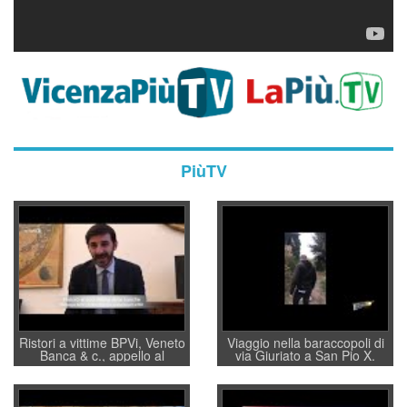
PiùTV
Ristori a vittime BPVi, Veneto
Viaggio nella baraccopoli di
Banca & c., appello al
via Giuriato a San Pio X.
sottosegretario Alessio
Vicenza ai Vicentini: “faremo
Villarosa: per mettere ordine
un regalo di Natale ai
convochi con Di Maio CNCU
residenti”
a supporto della cabina di