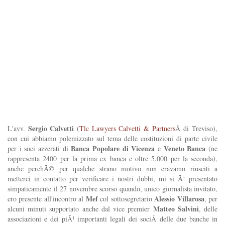
Sergio Calvetti
L'avv.
(
Tlc Lawyers Calvetti & Partners
Â di Treviso),
con cui abbiamo polemizzato sul tema delle costituzioni di parte civile
Banca Popolare di Vicenza
Veneto Banca
per i soci azzerati di
e
(ne
rappresenta 2400 per la prima ex banca e oltre 5.000 per la seconda),
anche perchÃ© per qualche strano motivo non eravamo riusciti a
metterci in contatto per verificare i nostri dubbi, mi si Ã¨ presentato
simpaticamente il 27 novembre scorso quando, unico giornalista invitato,
Mef
Alessio Villarosa
ero presente all'incontro al
col sottosegretario
, per
Matteo Salvini
alcuni minuti supportato anche dal vice premier
, delle
associazioni e dei piÃ¹ importanti legali dei sociÂ delle due banche in