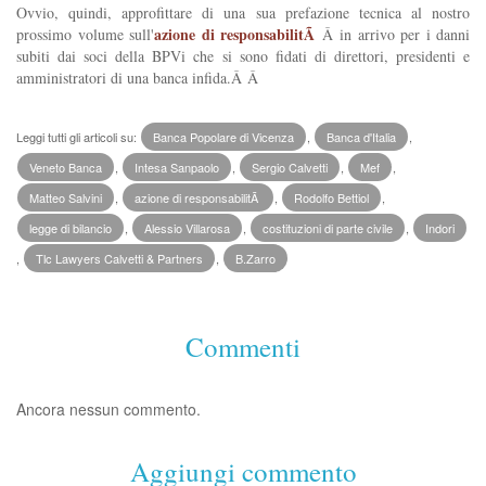
Ovvio, quindi, approfittare di una sua prefazione tecnica al nostro
azione di responsabilitÃ
prossimo volume sull'
Â in arrivo per i danni
subiti dai soci della BPVi che si sono fidati di direttori, presidenti e
amministratori di una banca infida.Â Â
Leggi tutti gli articoli su:
Banca Popolare di Vicenza
,
Banca d'Italia
,
Veneto Banca
,
Intesa Sanpaolo
,
Sergio Calvetti
,
Mef
,
Matteo Salvini
,
azione di responsabilitÃ
,
Rodolfo Bettiol
,
legge di bilancio
,
Alessio Villarosa
,
costituzioni di parte civile
,
Indori
,
Tlc Lawyers Calvetti & Partners
,
B.Zarro
Commenti
Ancora nessun commento.
Aggiungi commento