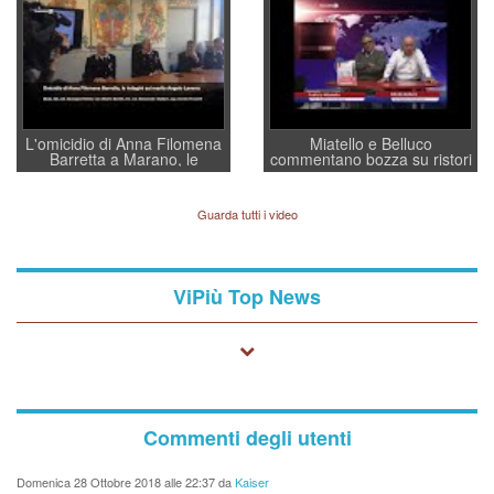
regia al Mef
L'omicidio di Anna Filomena
Miatello e Belluco
Barretta a Marano, le
commentano bozza su ristori
indagini dei carabinieri di
BPVi e Veneto Banca
Vicenza sul marito Angelo
Lavarra: più avvincenti di
Guarda tutti i video
quelle di... Barbara D'Urso
ViPiù Top News
Commenti degli utenti
Domenica 28 Ottobre 2018 alle 22:37 da
Kaiser