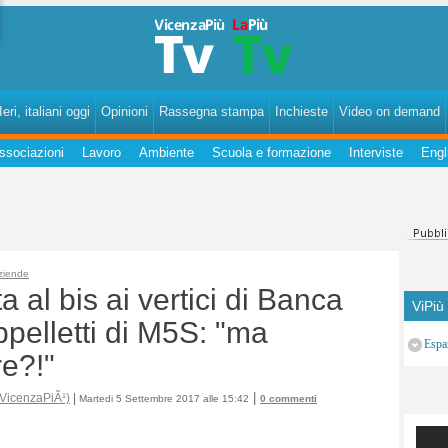
VicenzaPiùTv - VicenzaPiùTv
eri, italiani oggi
Opinioni
Rassegna stampa
Inchieste
Video on demand
ssociazioni
Lavoro
Ambiente
Scuola e formazione
Interviste
Engl
ziende
 al bis ai vertici di Banca
ViPiù
ppelletti di M5S: "ma
Espa
e?!"
|
 VicenzaPiÃ¹)
|
Martedi 5 Settembre 2017 alle 15:42
0 commenti