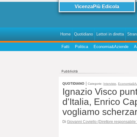
VicenzaPiù Edicola
Home
Quotidiano
Lettori in diretta
StranI
Fatti
Politica
Economia&Aziende
A
|
QUOTIDIANO
Categorie:
Interviste
,
Economia&A
Ignazio Visco punta
d'Italia, Enrico Ca
vogliamo scherzar
Di
Giovanni Coviello (Direttore responsabile