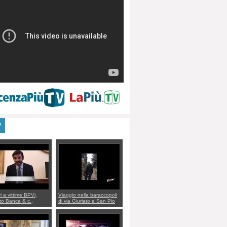
V
ri a vittime BPVi,
Viaggio nella baraccopoli
o Banca & c.,
di via Giuriato a San Pio
lo al sottosegretario
X. Vicenza ai Vicentini:
io Villarosa: per
“faremo un regalo di
re ordine convochi
Natale ai residenti”
Di Maio CNCU a