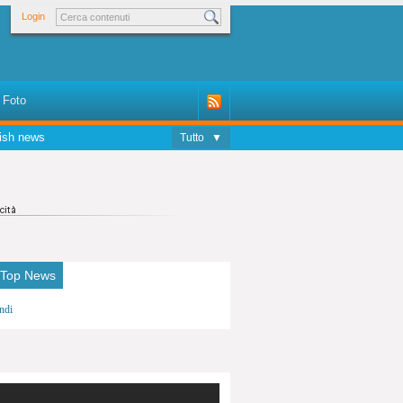
Login
Foto
ish news
Tutto
▼
 Top News
ndi