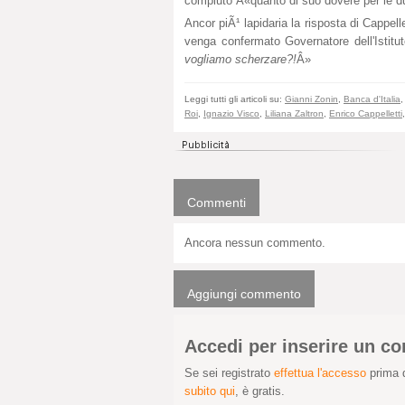
compiuto Â«quanto di suo dovere per le d
Ancor piÃ¹ lapidaria la risposta di Cappel
venga confermato Governatore dell'Istitu
vogliamo scherzare?!
Â»
Leggi tutti gli articoli su:
Gianni Zonin
,
Banca d'Italia
Roi
,
Ignazio Visco
,
Liliana Zaltron
,
Enrico Cappelletti
Commenti
Ancora nessun commento.
Aggiungi commento
Accedi per inserire un 
Se sei registrato
effettua l'accesso
prima d
subito qui
, è gratis.