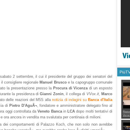
PiùT
abato 2 settembre, il cui il presidente del gruppo dei senatori del
, il consigliere regionale
Manuel Brusco
e la capogruppo comunale
to la presentazione presso la
Procura di Vicenza
di un esposto
urante la presidenza di
Gianni Zonin
, il collega di
VVox.it
,
Marco
lato delle reazioni del M5S alla
notizia di indagini su
Banca d'Italia
cia di
Pietro D'AguÃ¬
, fondatore e amministratore delegato fino al
ra oggi controllata da
Veneto Banca
in
LCA
dopo molti tentativi di
Risto
Venet
 ora ancora in vendita ma svalutata per centinaia di milioni.
appel
Aless
sura dei comportamenti di Palazzo Koch, che non solo non avrebbe
mette
con 