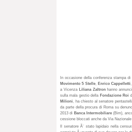
In occasione della conferenza stampa di s
Movimento 5 Stelle
,
Enrico Cappelletti
a Vicenza
Liliana Zaltron
hanno annuncia
sulla mala gestio della
Fondazione Roi
d
Milioni
, ha chiesto al senatore pentastel
da parte della procura di Roma su denun
2013 di
Banca Intermobiliare
(Bim), anco
cessione bloccati anche da Via Nazionale e
Il senatore Ã¨ stato lapidaio nella cen