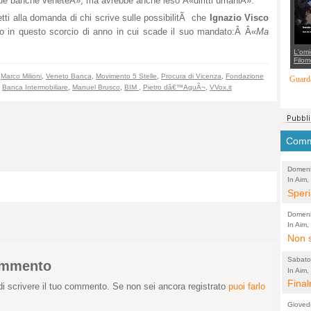
ue banche veneteÂ», ma avrebbe anche leso Â«diritti umaniÂ».
suppo
regia
letti alla domanda di chi scrive sulle possibilitÃ che
Ignazio Visco
to in questo scorcio di anno in cui scade il suo mandato:Â Â«
Ma
L'omi
Filom
Maran
,
Marco Milioni
,
Veneto Banca
,
Movimento 5 Stelle
,
Procura di Vicenza
,
Fondazione
carab
Guarda
marit
,
Banca Intermobiliare
,
Manuel Brusco
,
BIM
,
Pietro dâ€™AguÃ¬
,
VVox.it
più a
di...
Comme
Domeni
In Aim,
gruppo:
Speri
Rucco
buon 
Domeni
Ho vi
In Aim,
gruppo:
Non s
potes
Rucco
e non
Sabato
commento
la lo
In Aim,
gruppo:
Final
ammin
i scrivere il tuo commento. Se non sei ancora registrato
puoi farlo
Rucco
(un e
Gioved