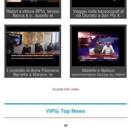
Ristori a vittime BPVi, Veneto
Viaggio nella baraccopoli di
Banca & c., appello al
via Giuriato a San Pio X.
sottosegretario Alessio
Vicenza ai Vicentini: “faremo
Villarosa: per mettere ordine
un regalo di Natale ai
convochi con Di Maio CNCU
residenti”
a supporto della cabina di
regia al Mef
L'omicidio di Anna Filomena
Miatello e Belluco
Barretta a Marano, le
commentano bozza su ristori
indagini dei carabinieri di
BPVi e Veneto Banca
Vicenza sul marito Angelo
Lavarra: più avvincenti di
Guarda tutti i video
quelle di... Barbara D'Urso
ViPiù Top News